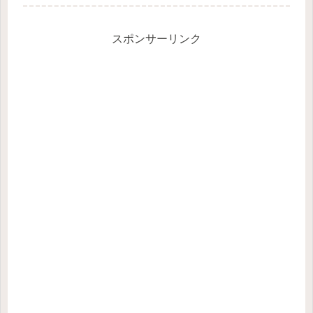
山、割谷山と共に焼岳火山群を構成
し、火山群中で現在も活動をしている
のが焼岳です。有史後の噴火活動は水
蒸気...
スポンサーリンク