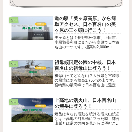
道の駅「美ヶ原高原」から簡
登山
単アクセス、日本百名山の美
ヶ原の王ヶ頭に行こう！
美ヶ原とは？長野県松本市、上田市、
小県郡長和町にまたがる高原で日本百
名山の一つです。標高約2,000m！道
の駅「美ヶ原高原」に駐車しよう道の
駅「美ヶ原高原」は標高約2,000mに
あり、真夏でも涼しく、快適な車中泊
祖母傾国定公園の中核、日本
登山
が可能です。道の駅に併設され...
百名山の祖母山に登ろう！
祖母山ってどんな山？大分県と宮崎県
の県境にある標高1,756mの山です。
宮崎県の最高峰で日本百名山に選定さ
れています。祖母山は登山ルートが不
明瞭な箇所もあり、九州地方では遭難
と事故が多い山です。事前に登山ルー
上高地の活火山、日本百名山
登山
トの確認と分岐点では地図を確認し...
の焼岳に登ろう！
焼岳は今なお活動を続ける活火山焼岳
とは上高地の河童橋に立った時、穂高
山脈とは逆の方向を見た時に望むこと
が出来る山です。白谷山、アカンダナ