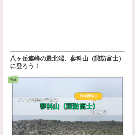
八ヶ岳連峰の最北端、蓼科山（諏訪富士）
に登ろう！
登山