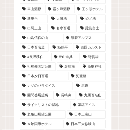
車山湿原
霧ヶ峰湿原
王ヶ頭ホテル
新燃岳
大浪池
姫ノ池
出羽三山
名水百選
諏訪富士
山岳信仰の山
須磨アルプス
日本百名道
姫鶴平
四国カルスト
#長野移住
登山道具
野営場
祖母傾国定公園
影鳥海
高取神社
日本夕日百選
河童橋
ナゾのパラダイス
尾道
開聞岳展望所
長崎鼻
九州百名山
サイクリストの聖地
藻塩アイス
老亀山展望公園
日本三彦山
今治国際ホテル
日本三大修験山