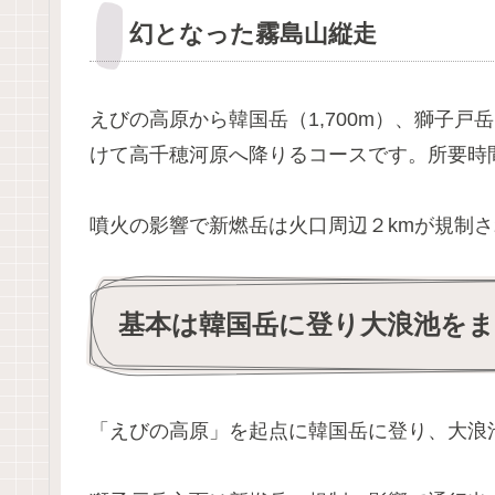
幻となった霧島山縦走
えびの高原から韓国岳（1,700m）、獅子戸岳（1
けて高千穂河原へ降りるコースです。所要時
噴火の影響で新燃岳は火口周辺２kmが規制
基本は韓国岳に登り大浪池を
「えびの高原」を起点に韓国岳に登り、大浪