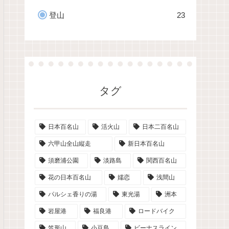
登山
23
タグ
日本百名山
活火山
日本二百名山
六甲山全山縦走
新日本百名山
須磨浦公園
淡路島
関西百名山
花の日本百名山
嬬恋
浅間山
パルシェ香りの湯
東光湯
洲本
岩屋港
福良港
ロードバイク
笠形山
小豆島
ビーナスライン