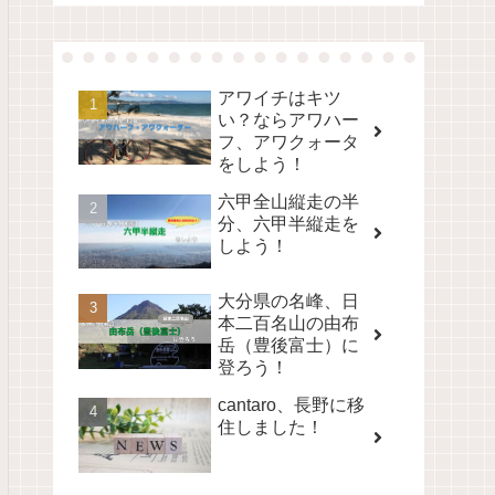
アワイチはキツ
い？ならアワハー
フ、アワクォータ
をしよう！
六甲全山縦走の半
分、六甲半縦走を
しよう！
大分県の名峰、日
本二百名山の由布
岳（豊後富士）に
登ろう！
cantaro、長野に移
住しました！