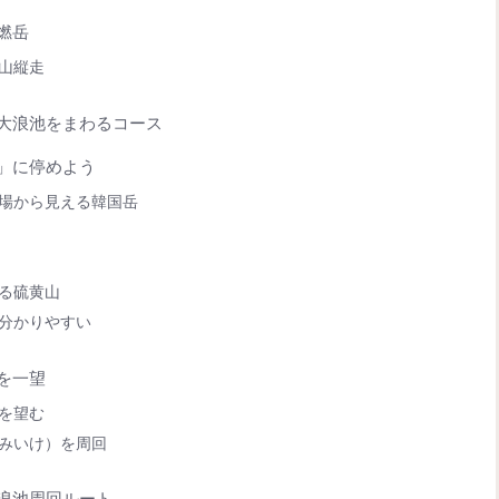
燃岳
山縦走
大浪池をまわるコース
」に停めよう
場から見える韓国岳
る硫黄山
分かりやすい
を一望
を望む
みいけ）を周回
浪池周回ルート