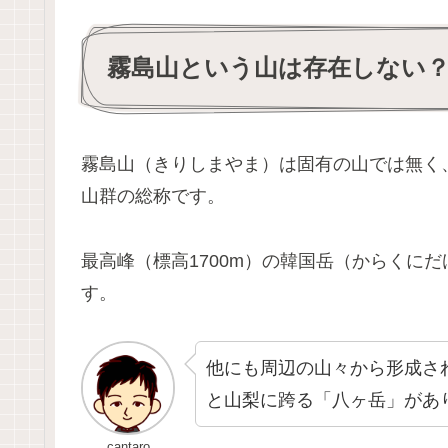
霧島山という山は存在しない
霧島山（きりしまやま）は固有の山では無く
山群の総称です。
最高峰（標高1700m）の韓国岳（からくに
す。
他にも周辺の山々から形成さ
と山梨に跨る「八ヶ岳」があ
cantaro