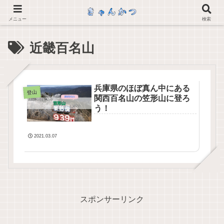
メニュー
検索
近畿百名山
兵庫県のほぼ真ん中にある
登山
関西百名山の笠形山に登ろ
う！
2021.03.07
スポンサーリンク