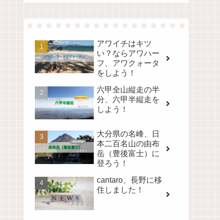
アワイチはキツ
い？ならアワハー
フ、アワクォータ
をしよう！
六甲全山縦走の半
分、六甲半縦走を
しよう！
大分県の名峰、日
本二百名山の由布
岳（豊後富士）に
登ろう！
cantaro、長野に移
住しました！