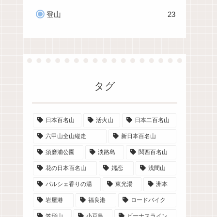
登山
23
タグ
日本百名山
活火山
日本二百名山
六甲山全山縦走
新日本百名山
須磨浦公園
淡路島
関西百名山
花の日本百名山
嬬恋
浅間山
パルシェ香りの湯
東光湯
洲本
岩屋港
福良港
ロードバイク
笠形山
小豆島
ビーナスライン