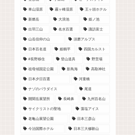
車山湿原
霧ヶ峰湿原
王ヶ頭ホテル
新燃岳
大浪池
姫ノ池
出羽三山
名水百選
諏訪富士
山岳信仰の山
須磨アルプス
日本百名道
姫鶴平
四国カルスト
#長野移住
登山道具
野営場
祖母傾国定公園
影鳥海
高取神社
日本夕日百選
河童橋
ナゾのパラダイス
尾道
開聞岳展望所
長崎鼻
九州百名山
サイクリストの聖地
藻塩アイス
老亀山展望公園
日本三彦山
今治国際ホテル
日本三大修験山