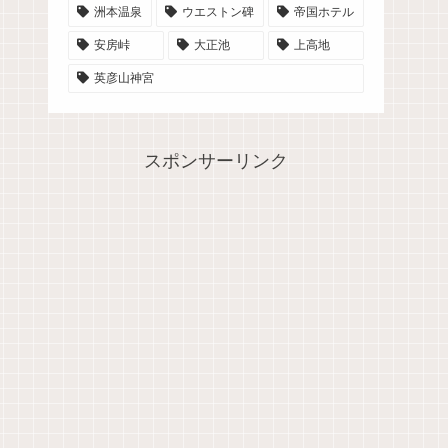
洲本温泉
ウエストン碑
帝国ホテル
安房峠
大正池
上高地
英彦山神宮
スポンサーリンク