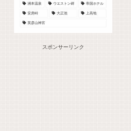
洲本温泉
ウエストン碑
帝国ホテル
安房峠
大正池
上高地
英彦山神宮
スポンサーリンク