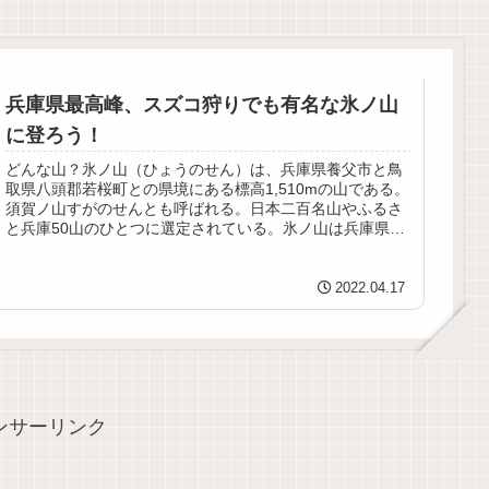
兵庫県最高峰、スズコ狩りでも有名な氷ノ山
に登ろう！
どんな山？氷ノ山（ひょうのせん）は、兵庫県養父市と鳥
取県八頭郡若桜町との県境にある標高1,510mの山である。
須賀ノ山すがのせんとも呼ばれる。日本二百名山やふるさ
と兵庫50山のひとつに選定されている。氷ノ山は兵庫県最
高峰で、中国地方では大山...
2022.04.17
ンサーリンク