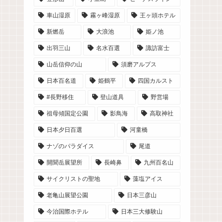
車山湿原
霧ヶ峰湿原
王ヶ頭ホテル
新燃岳
大浪池
姫ノ池
出羽三山
名水百選
諏訪富士
山岳信仰の山
須磨アルプス
日本百名道
姫鶴平
四国カルスト
#長野移住
登山道具
野営場
祖母傾国定公園
影鳥海
高取神社
日本夕日百選
河童橋
ナゾのパラダイス
尾道
開聞岳展望所
長崎鼻
九州百名山
サイクリストの聖地
藻塩アイス
老亀山展望公園
日本三彦山
今治国際ホテル
日本三大修験山