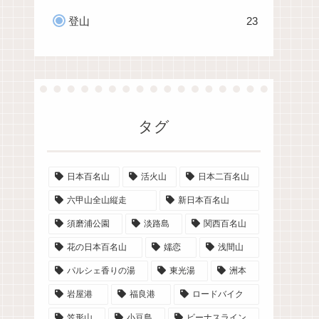
登山
23
タグ
日本百名山
活火山
日本二百名山
六甲山全山縦走
新日本百名山
須磨浦公園
淡路島
関西百名山
花の日本百名山
嬬恋
浅間山
パルシェ香りの湯
東光湯
洲本
岩屋港
福良港
ロードバイク
笠形山
小豆島
ビーナスライン