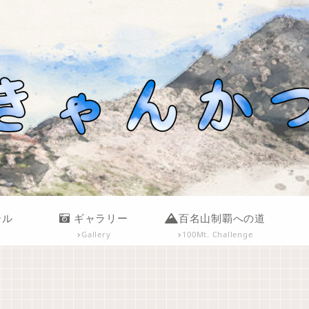
ール
ギャラリー
百名山制覇への道
Gallery
100Mt. Challenge