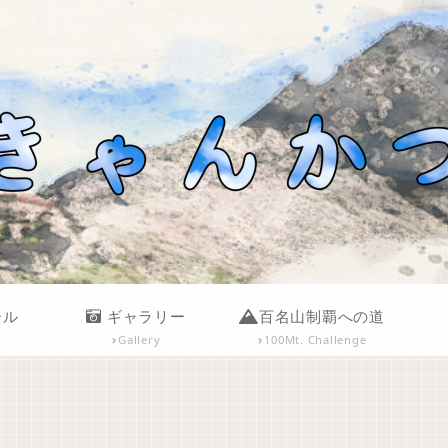
ール
ギャラリー
百名山制覇への道
Gallery
100Mt. Challenge