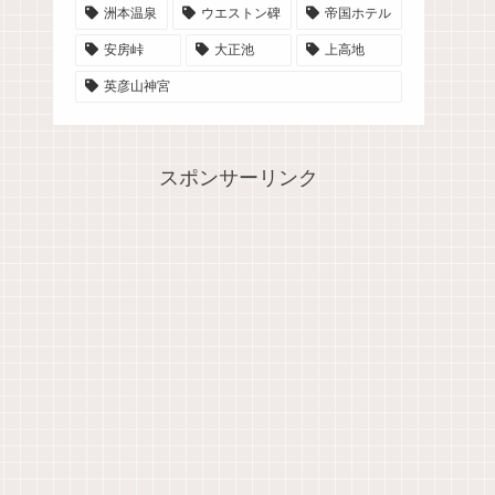
洲本温泉
ウエストン碑
帝国ホテル
安房峠
大正池
上高地
英彦山神宮
スポンサーリンク