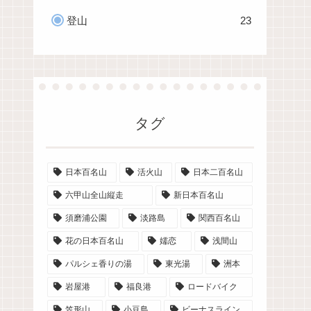
登山
23
タグ
日本百名山
活火山
日本二百名山
六甲山全山縦走
新日本百名山
須磨浦公園
淡路島
関西百名山
花の日本百名山
嬬恋
浅間山
パルシェ香りの湯
東光湯
洲本
岩屋港
福良港
ロードバイク
笠形山
小豆島
ビーナスライン