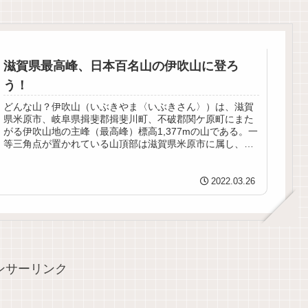
滋賀県最高峰、日本百名山の伊吹山に登ろ
う！
どんな山？伊吹山（いぶきやま〈いぶきさん〉）は、滋賀
県米原市、岐阜県揖斐郡揖斐川町、不破郡関ケ原町にまた
がる伊吹山地の主峰（最高峰）標高1,377mの山である。一
等三角点が置かれている山頂部は滋賀県米原市に属し、滋
賀県最高峰の山であり、山域...
2022.03.26
ンサーリンク