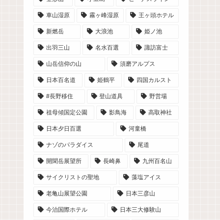
車山湿原
霧ヶ峰湿原
王ヶ頭ホテル
新燃岳
大浪池
姫ノ池
出羽三山
名水百選
諏訪富士
山岳信仰の山
須磨アルプス
日本百名道
姫鶴平
四国カルスト
#長野移住
登山道具
野営場
祖母傾国定公園
影鳥海
高取神社
日本夕日百選
河童橋
ナゾのパラダイス
尾道
開聞岳展望所
長崎鼻
九州百名山
サイクリストの聖地
藻塩アイス
老亀山展望公園
日本三彦山
今治国際ホテル
日本三大修験山