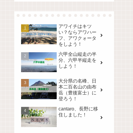
アワイチはキツ
い？ならアワハー
フ、アワクォータ
をしよう！
六甲全山縦走の半
分、六甲半縦走を
しよう！
大分県の名峰、日
本二百名山の由布
岳（豊後富士）に
登ろう！
cantaro、長野に移
住しました！