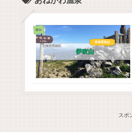
あねがわ温泉
登山
スポ