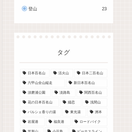
登山
23
タグ
日本百名山
活火山
日本二百名山
六甲山全山縦走
新日本百名山
須磨浦公園
淡路島
関西百名山
花の日本百名山
嬬恋
浅間山
パルシェ香りの湯
東光湯
洲本
岩屋港
福良港
ロードバイク
笠形山
小豆島
ビーナスライン