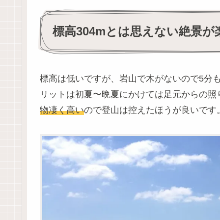
標高304mとは思えない絶景が
標高は低いですが、岩山で木がないので5分
リットは初夏〜晩夏にかけては足元からの照
物凄く高い
ので登山は控えたほうが良いです