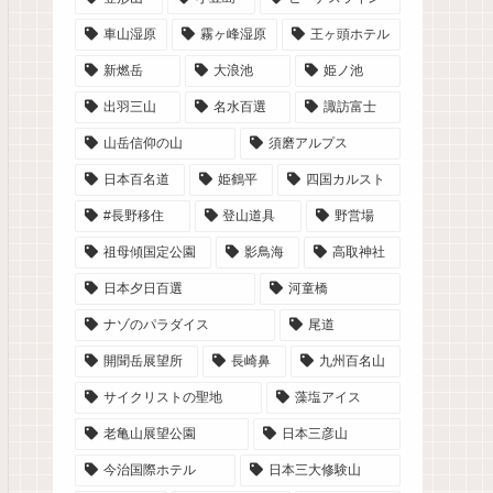
車山湿原
霧ヶ峰湿原
王ヶ頭ホテル
新燃岳
大浪池
姫ノ池
出羽三山
名水百選
諏訪富士
山岳信仰の山
須磨アルプス
日本百名道
姫鶴平
四国カルスト
#長野移住
登山道具
野営場
祖母傾国定公園
影鳥海
高取神社
日本夕日百選
河童橋
ナゾのパラダイス
尾道
開聞岳展望所
長崎鼻
九州百名山
サイクリストの聖地
藻塩アイス
老亀山展望公園
日本三彦山
今治国際ホテル
日本三大修験山