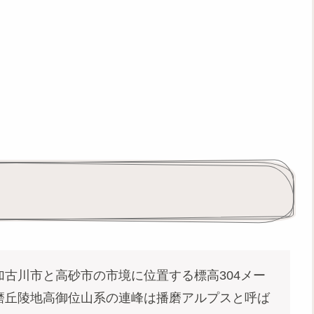
古川市と高砂市の市境に位置する標高304メー
磨丘陵地高御位山系の連峰は播磨アルプスと呼ば