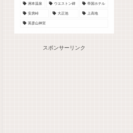
洲本温泉
ウエストン碑
帝国ホテル
安房峠
大正池
上高地
英彦山神宮
スポンサーリンク