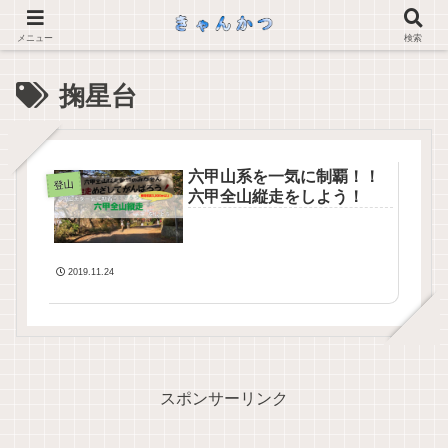
メニュー
検索
掬星台
六甲山系を一気に制覇！！
登山
六甲全山縦走をしよう！
2019.11.24
スポンサーリンク